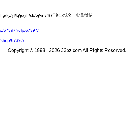
ky/yl/kj/js/yh/sb/pj/vns各行各业域名，批量微信：
67397/refp/67397/
/shop/67397/
Copyright © 1998 - 2026 33bz.com All Rights Reserved.